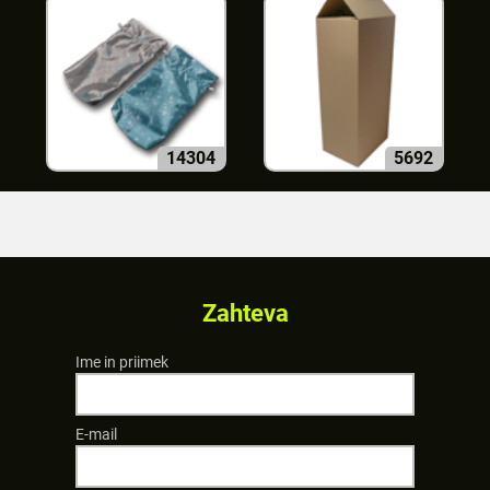
14304
5692
Zahteva
Ime in priimek
E-mail