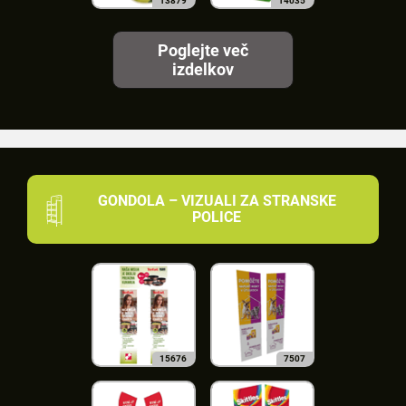
13879
14035
Poglejte več
izdelkov
GONDOLA – VIZUALI ZA STRANSKE
POLICE
15676
7507