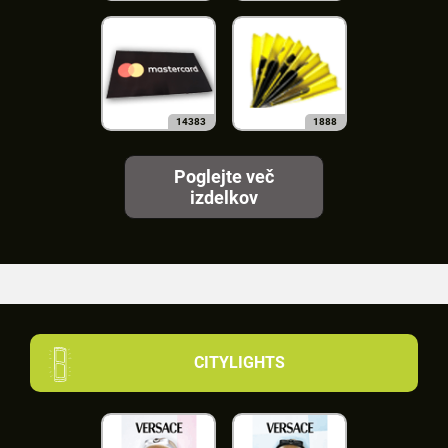
14383
1888
Poglejte več
izdelkov
CITYLIGHTS