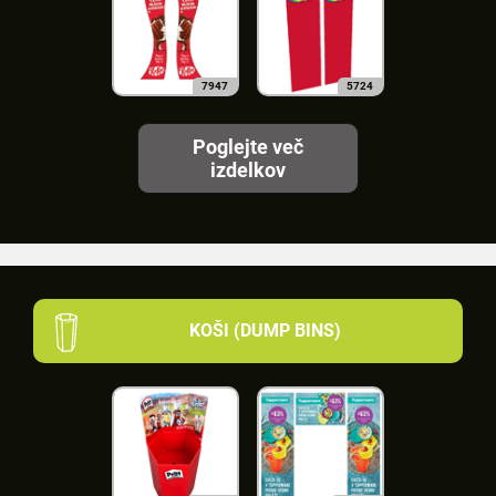
7947
5724
Poglejte več
izdelkov
KOŠI (DUMP BINS)