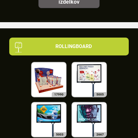
izdelkov
ROLLINGBOARD
17990
5005
5003
2667