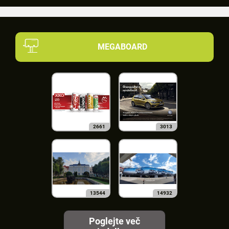
MEGABOARD
2661
3013
13544
14932
Poglejte več