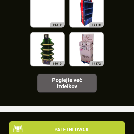
16319
13118
14010
14372
Poglejte več
izdelkov
PALETNI OVOJI