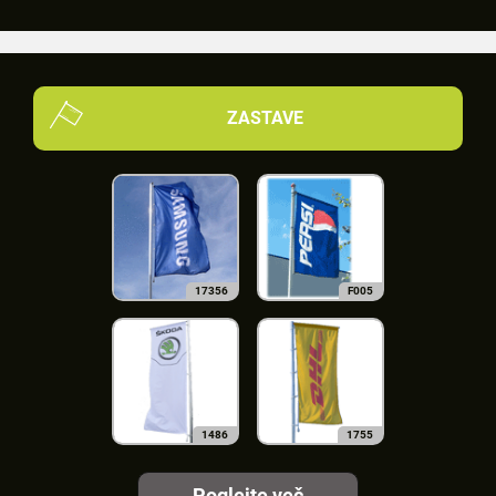
ZASTAVE
17356
F005
1486
1755
Poglejte več