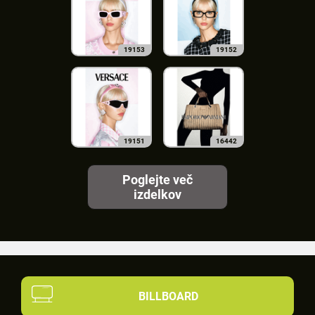
19153
19152
19151
16442
Poglejte več
izdelkov
BILLBOARD