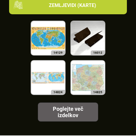
ZEMLJEVIDI (KARTE)
14129
16012
14824
14825
Poglejte več
izdelkov