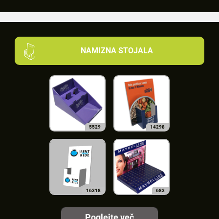
NAMIZNA STOJALA
5529
14298
16318
683
Poglejte več