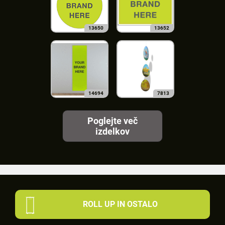
13650
13652
14694
7813
Poglejte več
izdelkov
ROLL UP IN OSTALO