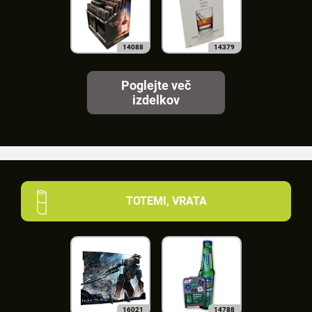
14088
14379
Poglejte več
izdelkov
TOTEMI, VRATA
16021
14788