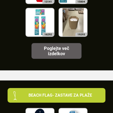
13141
15804
16292
19293
Poglejte več
izdelkov
BEACH FLAG- ZASTAVE ZA PLAŽE