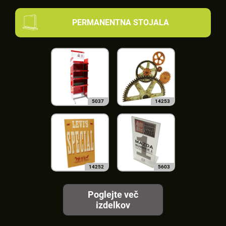
PERMANENTNA STOJALA
5037
14253
14252
5603
Poglejte več
izdelkov