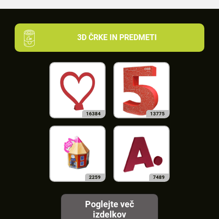
3D ČRKE IN PREDMETI
16384
13775
2259
7489
Poglejte več
izdelkov