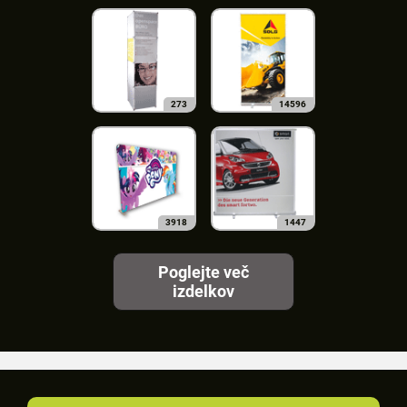
273
14596
3918
1447
Poglejte več
izdelkov