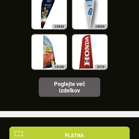
13933
14529
14100
3715
Poglejte več
izdelkov
PLATNA