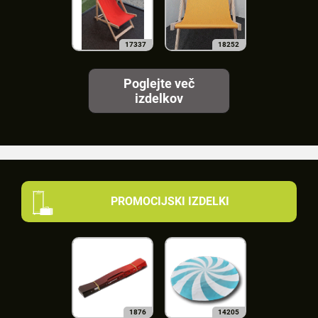
17337
18252
Poglejte več
izdelkov
PROMOCIJSKI IZDELKI
1876
14205