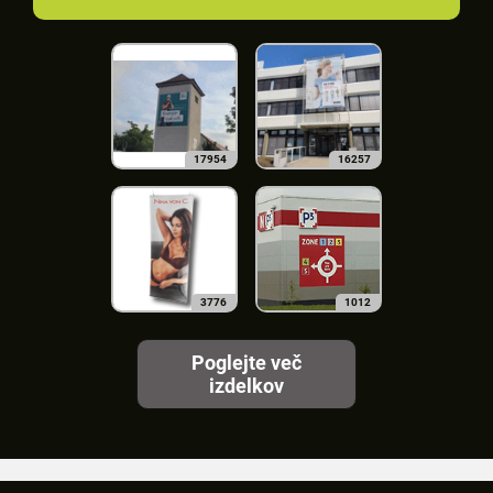
17954
16257
3776
1012
Poglejte več
izdelkov