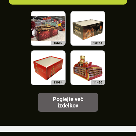
15602
13964
13984
11426
Poglejte več
izdelkov