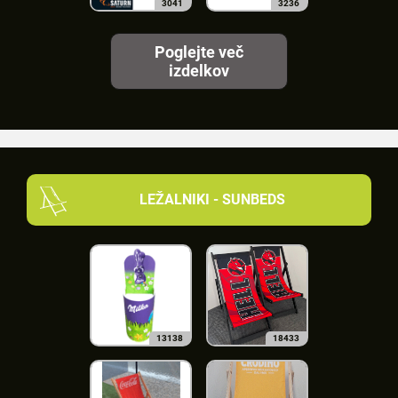
3041
3236
Poglejte več
izdelkov
LEŽALNIKI - SUNBEDS
13138
18433