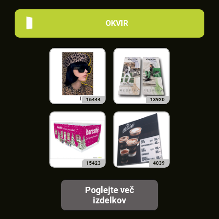
OKVIR
16444
13920
15423
4039
Poglejte več
izdelkov