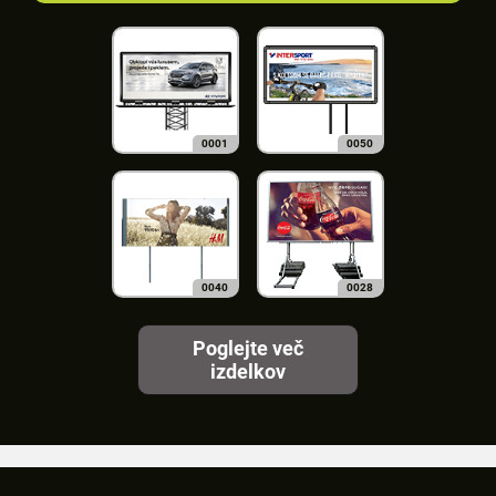
0001
0050
0040
0028
Poglejte več
izdelkov