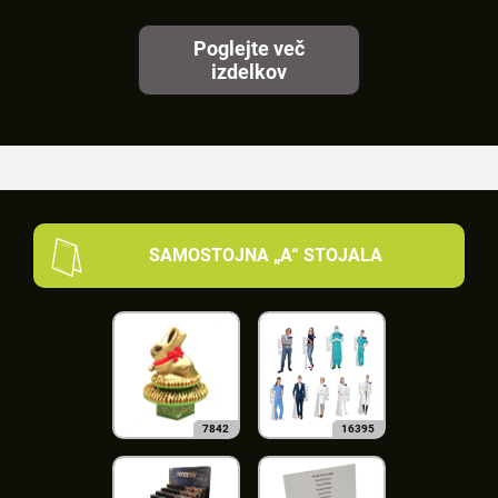
Poglejte več
izdelkov
SAMOSTOJNA „A“ STOJALA
7842
16395