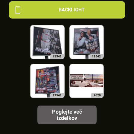
BACKLIGHT
13543
13542
13541
2620
Poglejte več
izdelkov