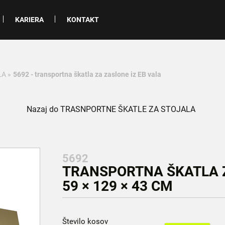
KARIERA
KONTAKT
LA
»
5692 - transportna škatla za zaslone iz EB vala
Nazaj do TRASNPORTNE ŠKATLE ZA STOJALA
5692
TRANSPORTNA ŠKATLA Z
59 × 129 × 43 CM
Število kosov