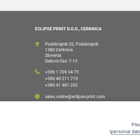
ECLIPSE PRINT D.O.O., CERKNICA
Podskrajnik 32, Podskrajnik
1380 Cerknica
Slovenia
Delovni čas: 7-15
+386 1 709 34 75
+386 40 211 719
+386 41 481 242
sales.online@eclipse-print.com
Ple
(
personal dat