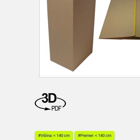
#Višina: < 140 cm
#Premer: < 140 cm