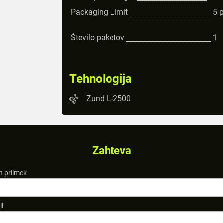
Packaging Limit
5
Število paketov
1
Tehnologija
Zund L-2500
Zahteva
n priimek
il