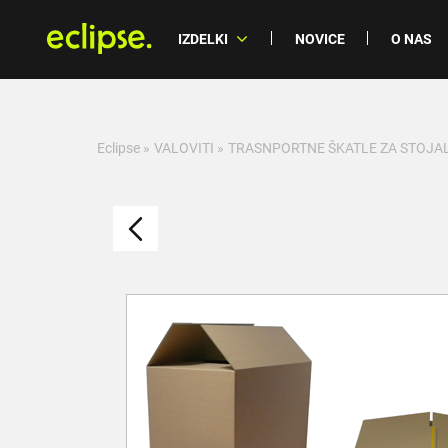
IZDELKI
NOVICE
O NAS
Eclipse
»
VALOVITI
»
TRASNPORTNE ŠKATLE ZA STOJA