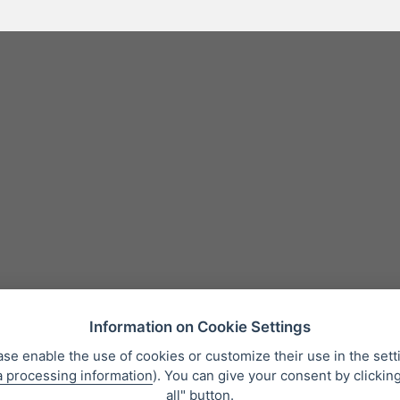
Information on Cookie Settings
ase enable the use of cookies or customize their use in the sett
a processing information
). You can give your consent by clickin
Prodajni pogoji
Varstvo osebnih podatkov
O nas
Whistleblowing
all" button.