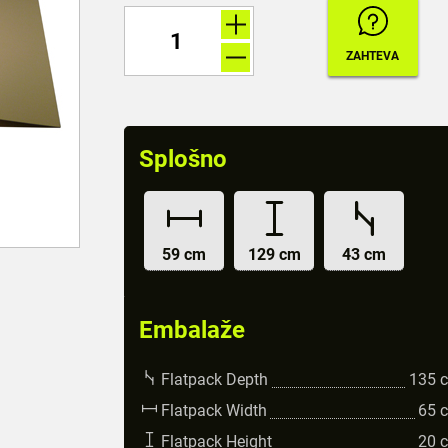
Splošno
59 cm
129 cm
43 cm
Embalaže
Flatpack Depth
135
Flatpack Width
65
Flatpack Height
20