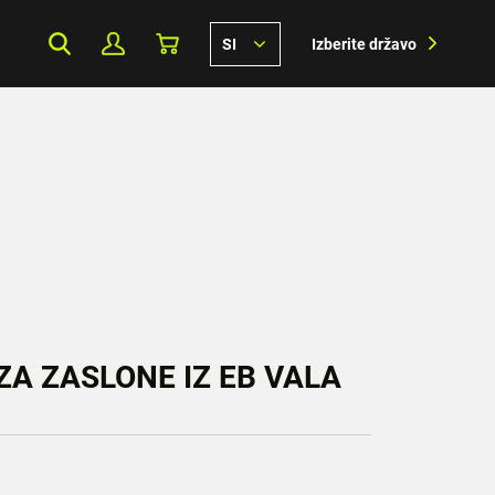
SI
Izberite državo
A ZASLONE IZ EB VALA