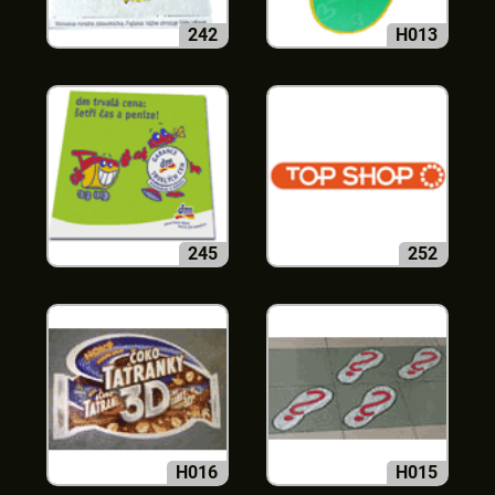
242
H013
245
252
H016
H015