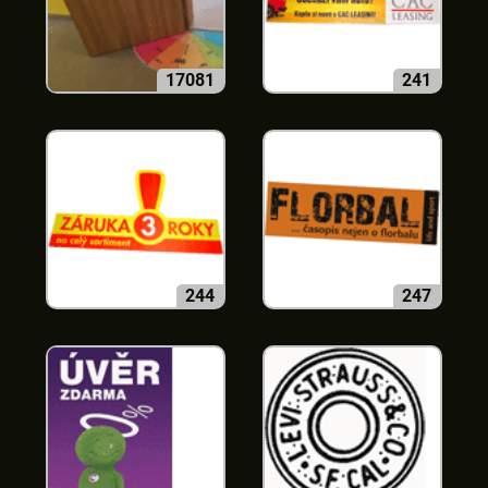
17081
241
244
247