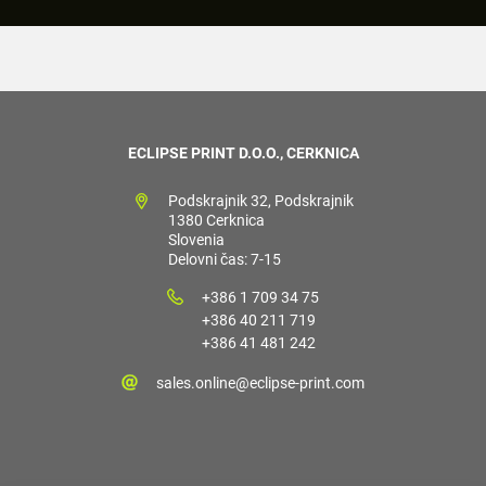
ECLIPSE PRINT D.O.O., CERKNICA
Podskrajnik 32, Podskrajnik
1380 Cerknica
Slovenia
Delovni čas: 7-15
+386 1 709 34 75
+386 40 211 719
+386 41 481 242
sales.online@eclipse-print.com