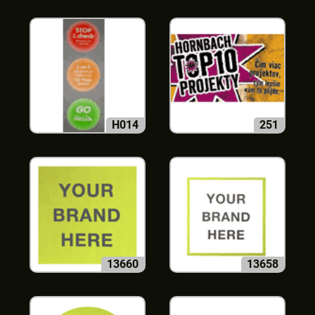
H014
251
13660
13658