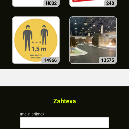
H002
248
14966
13575
Zahteva
Ime in priimek