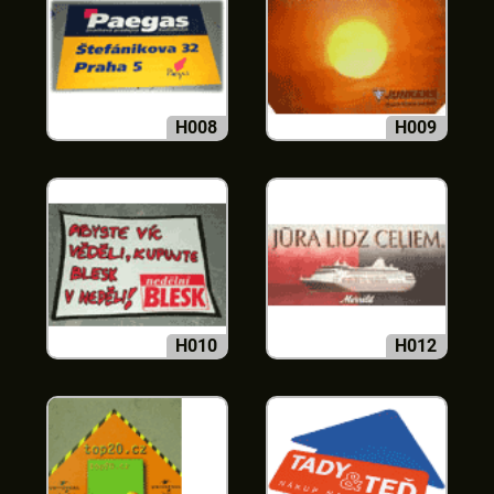
H008
H009
H010
H012