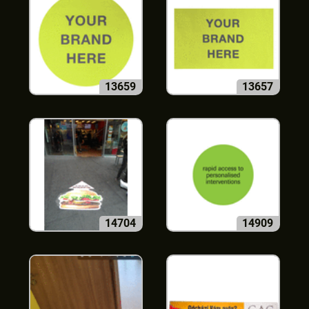
13659
13657
14704
14909