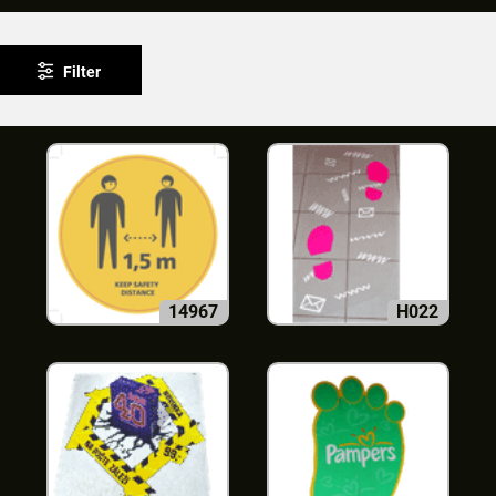
Filter
14967
H022