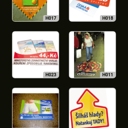
H017
H018
H023
H011