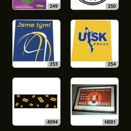
249
250
253
254
4594
H001