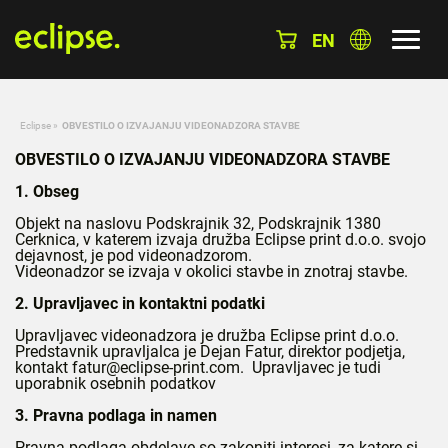
EN
Eclipse
»
OBVESTILO O IZVAJANJU VIDEONADZORA STAVBE
OBVESTILO O IZVAJANJU VIDEONADZORA STAVBE
1. Obseg
Objekt na naslovu Podskrajnik 32, Podskrajnik 1380
Cerknica, v katerem izvaja družba Eclipse print d.o.o. svojo
dejavnost, je pod videonadzorom.
Videonadzor se izvaja v okolici stavbe in znotraj stavbe.
2.
Upravljavec in kontaktni podatki
Upravljavec videonadzora je družba Eclipse print d.o.o.
Predstavnik upravljalca je Dejan Fatur, direktor podjetja,
kontakt fatur@eclipse-print.com. Upravljavec je tudi
uporabnik osebnih podatkov
3. Pravna podlaga in namen
Pravna podlaga obdelave so zakoniti interesi, za katere si