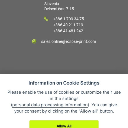
Slovenia
Delovni čas: 7-15
+386 1 709 34 75
+386 40 211 719
+386 41 481 242
sales.online@eclipse-print.com
Information on Cookie Settings
Please enable the use of cookies or customize their use
Prodajni pogoji
in the settings
Varstvo osebnih podatkov
(
personal data processing information
). You can give
O nas
your consent by clicking on the "Allow all" button.
Whistleblowing
Allow All