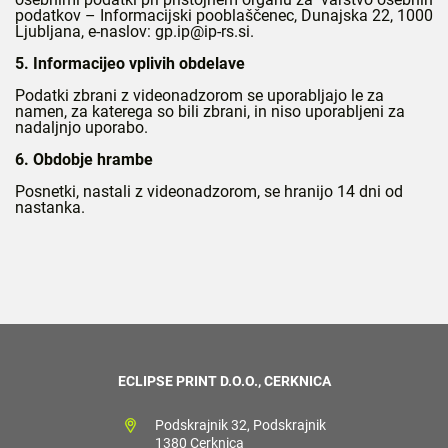
podatkov – Informacijski pooblaščenec, Dunajska 22, 1000
Ljubljana, e-naslov: gp.ip@ip-rs.si.
5. Informacijeo vplivih obdelave
Podatki zbrani z videonadzorom se uporabljajo le za
namen, za katerega so bili zbrani, in niso uporabljeni za
nadaljnjo uporabo.
6. Obdobje hrambe
Posnetki, nastali z videonadzorom, se hranijo 14 dni od
nastanka.
ECLIPSE PRINT D.O.O., CERKNICA
Podskrajnik 32, Podskrajnik
1380 Cerknica