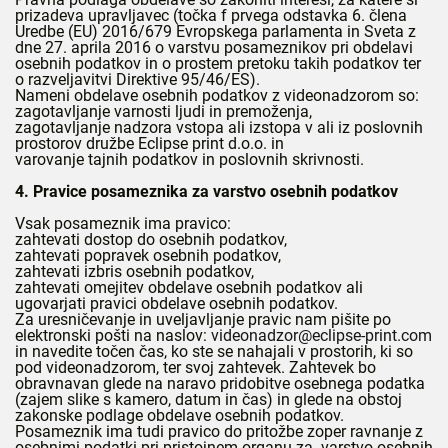
prizadeva upravljavec (točka f prvega odstavka 6. člena
Uredbe (EU) 2016/679 Evropskega parlamenta in Sveta z
dne 27. aprila 2016 o varstvu posameznikov pri obdelavi
osebnih podatkov in o prostem pretoku takih podatkov ter
o razveljavitvi Direktive 95/46/ES).
Nameni obdelave osebnih podatkov z videonadzorom so:
zagotavljanje varnosti ljudi in premoženja,
zagotavljanje nadzora vstopa ali izstopa v ali iz poslovnih
prostorov družbe Eclipse print d.o.o. in
varovanje tajnih podatkov in poslovnih skrivnosti.
4. Pravice posameznika za varstvo osebnih podatkov
Vsak posameznik ima pravico:
zahtevati dostop do osebnih podatkov,
zahtevati popravek osebnih podatkov,
zahtevati izbris osebnih podatkov,
zahtevati omejitev obdelave osebnih podatkov ali
ugovarjati pravici obdelave osebnih podatkov.
Za uresničevanje in uveljavljanje pravic nam pišite po
elektronski pošti na naslov:
videonadzor@eclipse-print.com
in navedite točen čas, ko ste se nahajali v prostorih, ki so
pod videonadzorom, ter svoj zahtevek. Zahtevek bo
obravnavan glede na naravo pridobitve osebnega podatka
(zajem slike s kamero, datum in čas) in glede na obstoj
zakonske podlage obdelave osebnih podatkov.
Posameznik ima tudi pravico do pritožbe zoper ravnanje z
osebnimi podatki pri pristojnem organu za varstvo osebnih