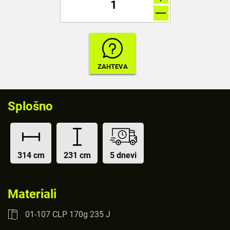
Splošno
314 cm
231 cm
5 dnevi
Materiali
01-107 CLP 170g 235 J