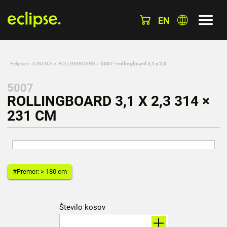
EN
Eclipse
»
ZUNANJI
»
ROLLINGBOARD
»
5007 - rollingboard 3,1 x 2,3
5007
ROLLINGBOARD 3,1 X 2,3 314 ×
231 CM
#Premer: > 180 cm
Število kosov