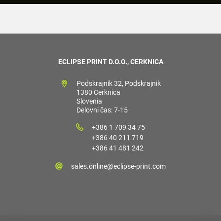
ECLIPSE PRINT D.O.O., CERKNICA
Podskrajnik 32, Podskrajnik
1380 Cerknica
Slovenia
Delovni čas: 7-15
+386 1 709 34 75
+386 40 211 719
+386 41 481 242
sales.online@eclipse-print.com