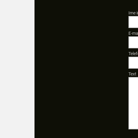
Ime i
E-ma
Telef
Text