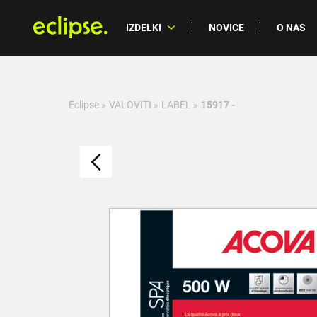
IZDELKI
NOVICE
O NAS
Eclipse
»
VALOVITI
»
LABEL
»
15917 -