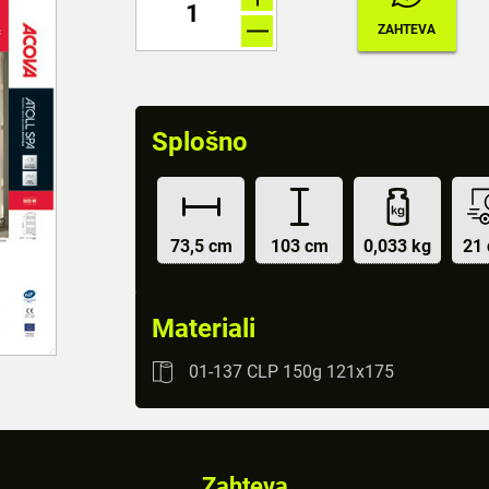
Splošno
73,5 cm
103 cm
0,033 kg
21 
Materiali
01-137 CLP 150g 121x175
Zahteva