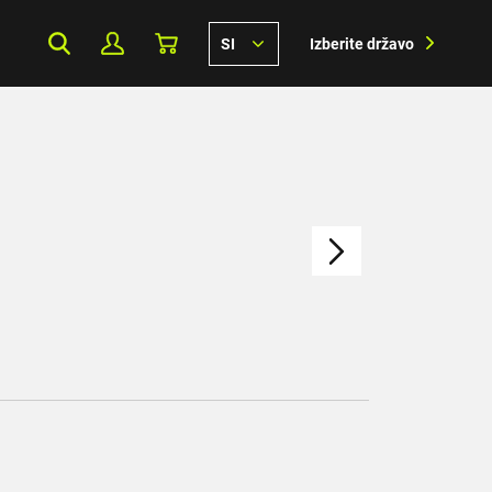
SI
Izberite državo