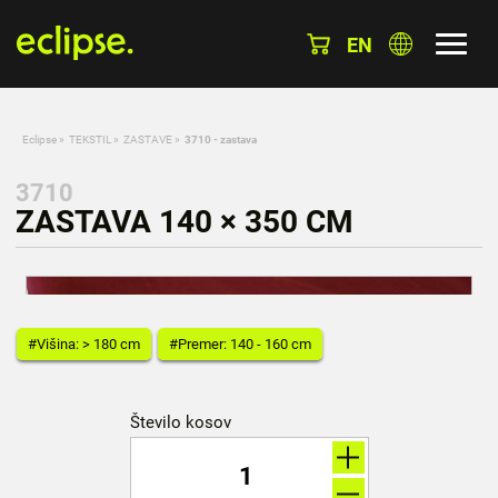
EN
Eclipse
»
TEKSTIL
»
ZASTAVE
»
3710 - zastava
3710
ZASTAVA 140 × 350 CM
#Višina: > 180 cm
#Premer: 140 - 160 cm
Število kosov