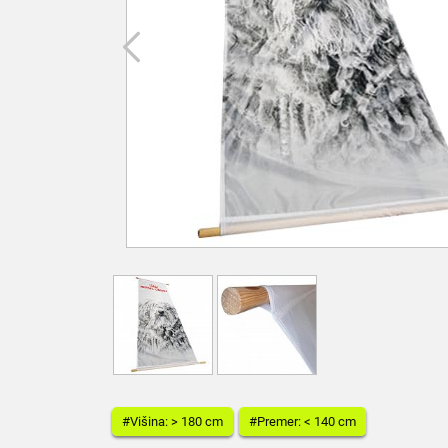
#Višina: > 180 cm
#Premer: < 140 cm