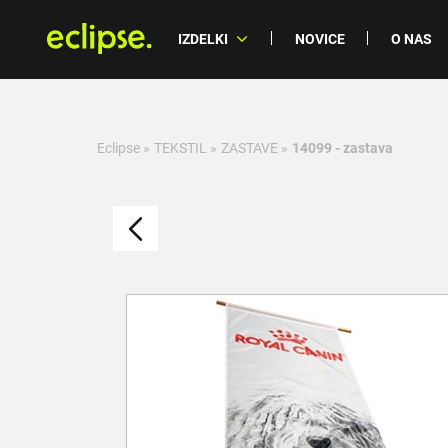
IZDELKI
NOVICE
O NAS
Eclipse
»
TEKSTIL
»
ZASTAVE
»
14099 - zastava