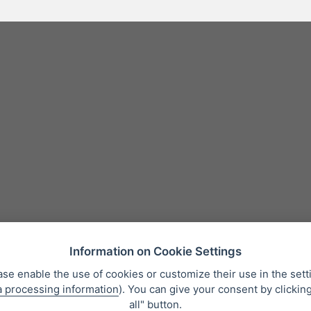
Information on Cookie Settings
ase enable the use of cookies or customize their use in the sett
a processing information
). You can give your consent by clickin
Prodajni pogoji
Varstvo osebnih podatkov
O nas
Whistleblowing
all" button.