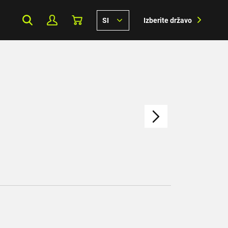
SI
Izberite državo