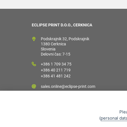
ECLIPSE PRINT D.O.O., CERKNICA
Podskrajnik 32, Podskrajnik
1380 Cerknica
Slovenia
Delovni čas: 7-15
+386 1 709 34 75
+386 40 211 719
+386 41 481 242
sales.online@eclipse-print.com
Ple
(
personal dat