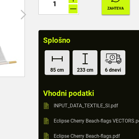
Splošno
85 cm
233 cm
6 dnevi
Vhodni podatki
INPUT_DATA_TEXTILE_SI.pdf
Eclipse Cherry Beach-flags VECTORS.p
Eclipse Cherry Beach-flags.pdf