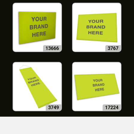
13666
3767
3749
17224