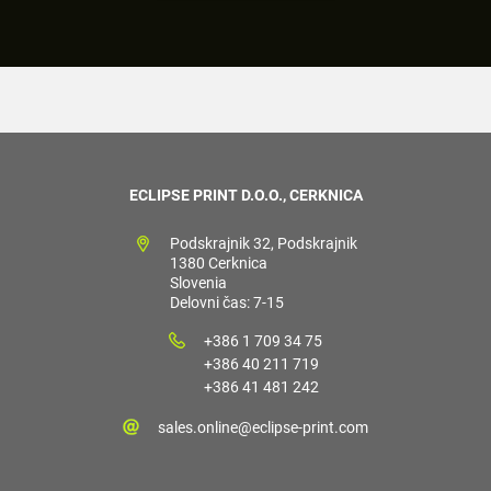
ECLIPSE PRINT D.O.O., CERKNICA
Podskrajnik 32, Podskrajnik
1380 Cerknica
Slovenia
Delovni čas: 7-15
+386 1 709 34 75
+386 40 211 719
+386 41 481 242
sales.online@eclipse-print.com