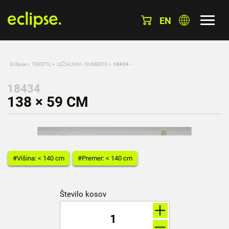
EN
Eclipse
»
TEKSTIL
»
LEŽALNIKI - SUNBEDS
»
18434 -
18434
138 × 59 CM
#Višina: < 140 cm
#Premer: < 140 cm
Število kosov